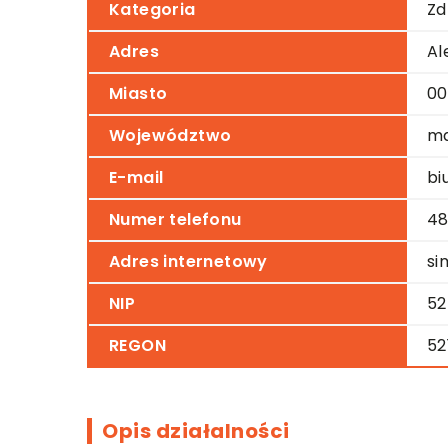
Kategoria
Zd
Adres
Al
Miasto
00
Województwo
ma
E-mail
bi
Numer telefonu
48
Adres internetowy
si
NIP
52
REGON
52
Opis działalności