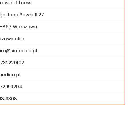
rowie i fitness
eja Jana Pawła II 27
-867 Warszawa
zowieckie
uro@simedica.pl
732220102
medica.pl
72999204
1819308