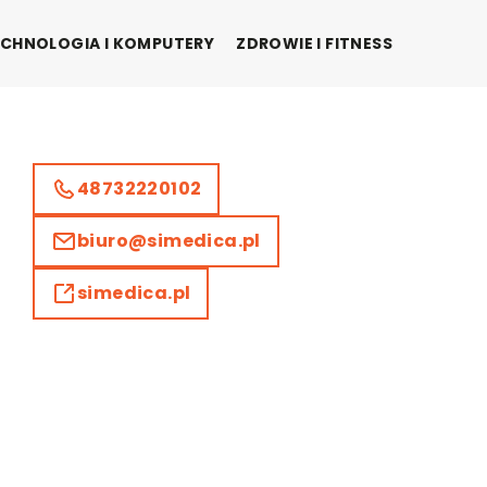
CHNOLOGIA I KOMPUTERY
ZDROWIE I FITNESS
48732220102
biuro@simedica.pl
simedica.pl