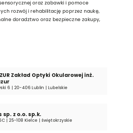
ii sensorycznej oraz zabawki i pomoce
ch rozwój i rehabilitację poprzez naukę,
nalne doradztwo oraz bezpieczne zakupy,
UR Zakład Optyki Okularowej inż.
zur
ki 6 | 20-406 Lublin | Lubelskie
sp. z o.o. sp.k.
16C | 25-108 Kielce | świętokrzyskie