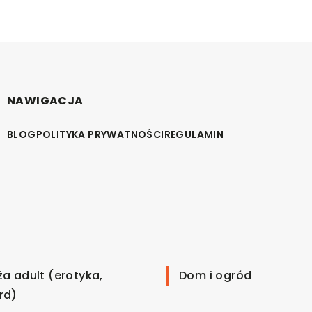
NAWIGACJA
BLOG
POLITYKA PRYWATNOŚCI
REGULAMIN
ża adult (erotyka,
Dom i ogród
rd)