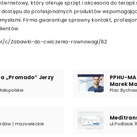
 internetowy, który oferuje sprzęt i akcesoria do terap
ie dostępu do profesjonalnych produktów wspomagający
zmysłami. Firma gwarantuje sprawny kontakt, profesjo
lientów.
/pl/c/Zabawki-do-cwiczenia-rownowagi/82
a „Promado” Jerzy
PPHU-MAZ
Marek Ma
Małopolskie
Plac Bychaws
Meditrans 
rardów | mazowieckie
ul.Podlasie 