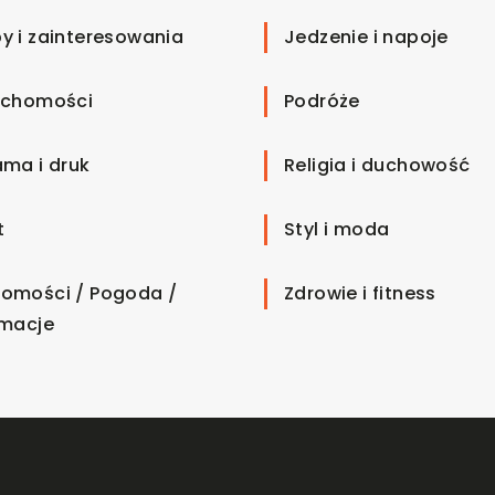
y i zainteresowania
Jedzenie i napoje
uchomości
Podróże
ama i druk
Religia i duchowość
t
Styl i moda
omości / Pogoda /
Zdrowie i fitness
rmacje