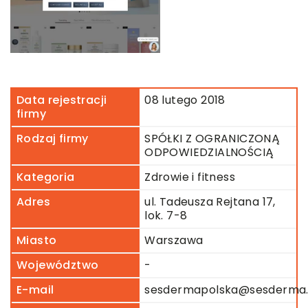
Data rejestracji
08 lutego 2018
firmy
Rodzaj firmy
SPÓŁKI Z OGRANICZONĄ
ODPOWIEDZIALNOŚCIĄ
Kategoria
Zdrowie i fitness
Adres
ul. Tadeusza Rejtana 17,
lok. 7-8
Miasto
Warszawa
Województwo
-
E-mail
sesdermapolska@sesderma