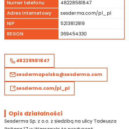
Numer telefonu
48228581847
Adres internetowy
sesderma.com/pl_pl
NIP
5213812919
REGON
369454330
48228581847
sesdermapolska@sesderma.com
sesderma.com/pl_pl
Opis działalności
Sesderma
Sp. z o.o. z siedzibą na ulicy Tadeusza