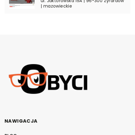
ul. Jaktorowska 15A | 96-300 Żyrardów
| mazowieckie
NAWIGACJA