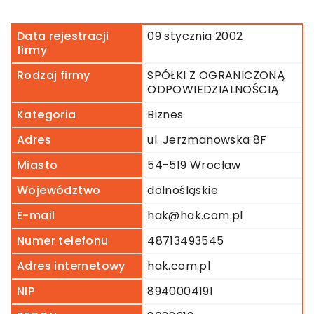
Data rejestracji
09 stycznia 2002
firmy
Rodzaj firmy
SPÓŁKI Z OGRANICZONĄ
ODPOWIEDZIALNOŚCIĄ
Kategoria
Biznes
Adres
ul. Jerzmanowska 8F
Miasto
54-519 Wrocław
Województwo
dolnośląskie
E-mail
hak@hak.com.pl
Numer telefonu
48713493545
Adres internetowy
hak.com.pl
NIP
8940004191