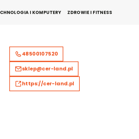
CHNOLOGIA I KOMPUTERY
ZDROWIE I FITNESS
48500107520
sklep@cer-land.pl
https://cer-land.pl