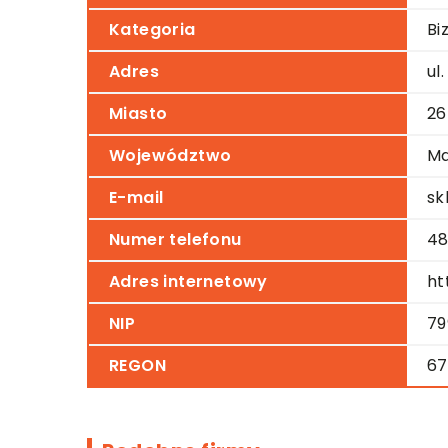
Kategoria
Bi
Adres
ul
Miasto
26
Województwo
Ma
E-mail
sk
Numer telefonu
48
Adres internetowy
ht
NIP
79
REGON
67