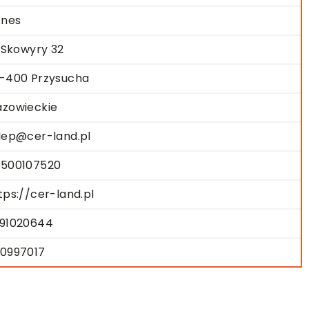
znes
. Skowyry 32
-400 Przysucha
zowieckie
lep@cer-land.pl
500107520
tps://cer-land.pl
91020644
0997017