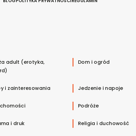
BLOG
POLITYKA PRYWATNOŚCI
REGULAMIN
ża adult (erotyka,
Dom i ogród
rd)
y i zainteresowania
Jedzenie i napoje
uchomości
Podróże
ama i druk
Religia i duchowość