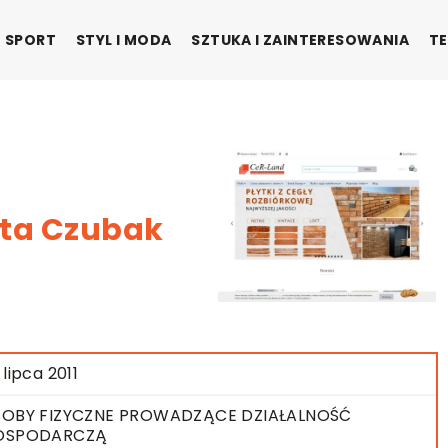
SPORT
STYL I MODA
SZTUKA I ZAINTERESOWANIA
TE
ata Czubak
 lipca 2011
OBY FIZYCZNE PROWADZĄCE DZIAŁALNOŚĆ
OSPODARCZĄ