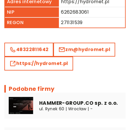
Adres internetowy
https://hydromet.pl
NIP
6262683061
REGON
271131539
48322811642
zm@hydromet.pl
https://hydromet.pl
Podobne firmy
HAMMER-GROUP.CO sp. z o.o.
ul. Rynek 60 | Wrocław | -