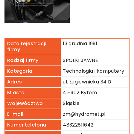
Data rejestracji
13 grudnia 1991
firmy
Rodzaj firmy
SPÓŁKI JAWNE
Kategoria
Technologia i komputery
Adres
ul. Łagiewnicka 34 B
Miasto
41-902 Bytom
Województwo
Śląskie
E-mail
zm@hydromet.pl
Numer telefonu
48322811642