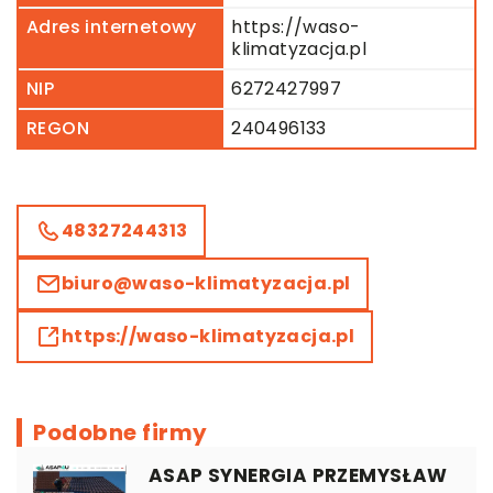
Adres internetowy
https://waso-
klimatyzacja.pl
NIP
6272427997
REGON
240496133
48327244313
biuro@waso-klimatyzacja.pl
https://waso-klimatyzacja.pl
Podobne firmy
ASAP SYNERGIA PRZEMYSŁAW