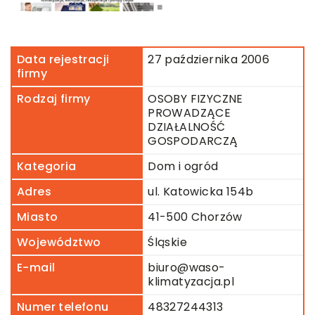
Data rejestracji
27 października 2006
firmy
Rodzaj firmy
OSOBY FIZYCZNE
PROWADZĄCE
DZIAŁALNOŚĆ
GOSPODARCZĄ
Kategoria
Dom i ogród
Adres
ul. Katowicka 154b
Miasto
41-500 Chorzów
Województwo
Śląskie
E-mail
biuro@waso-
klimatyzacja.pl
Numer telefonu
48327244313