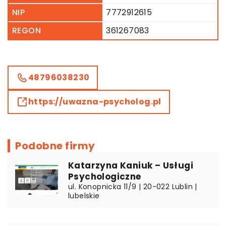
NIP
7772912615
REGON
361267083
48796038230
https://uwazna-psycholog.pl
Podobne firmy
Katarzyna Kaniuk – Usługi
Psychologiczne
ul. Konopnicka 11/9 | 20-022 Lublin |
lubelskie