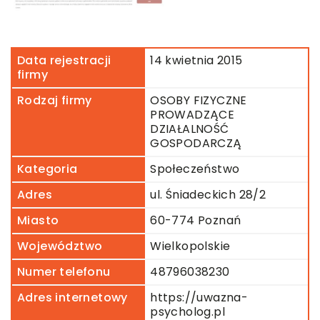
Data rejestracji
14 kwietnia 2015
firmy
Rodzaj firmy
OSOBY FIZYCZNE
PROWADZĄCE
DZIAŁALNOŚĆ
GOSPODARCZĄ
Kategoria
Społeczeństwo
Adres
ul. Śniadeckich 28/2
Miasto
60-774 Poznań
Województwo
Wielkopolskie
Numer telefonu
48796038230
Adres internetowy
https://uwazna-
psycholog.pl