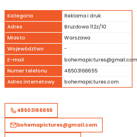
Kategoria
Reklama i druk
Adres
Bruzdowa 112z/10
Miasto
Warszawa
Województwo
-
E-mail
bohemapictures@gmail.co
Numer telefonu
48503166655
Adres internetowy
bohemapictures.com
48503166655
bohemapictures@gmail.com