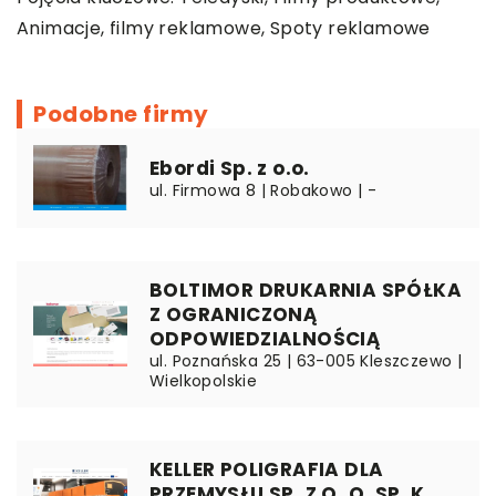
Animacje,
filmy reklamowe
, Spoty reklamowe
Podobne firmy
Ebordi Sp. z o.o.
ul. Firmowa 8 | Robakowo | -
BOLTIMOR DRUKARNIA SPÓŁKA
Z OGRANICZONĄ
ODPOWIEDZIALNOŚCIĄ
ul. Poznańska 25 | 63-005 Kleszczewo |
Wielkopolskie
KELLER POLIGRAFIA DLA
PRZEMYSŁU SP. Z O. O. SP. K.