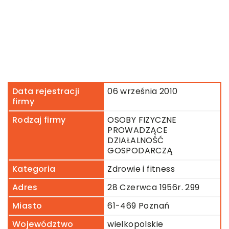
Data rejestracji
06 września 2010
firmy
Rodzaj firmy
OSOBY FIZYCZNE
PROWADZĄCE
DZIAŁALNOŚĆ
GOSPODARCZĄ
Kategoria
Zdrowie i fitness
Adres
28 Czerwca 1956r. 299
Miasto
61-469 Poznań
Województwo
wielkopolskie