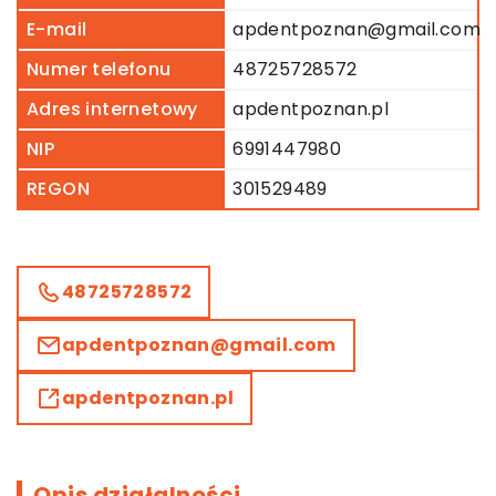
E-mail
apdentpoznan@gmail.com
Numer telefonu
48725728572
Adres internetowy
apdentpoznan.pl
NIP
6991447980
REGON
301529489
48725728572
apdentpoznan@gmail.com
apdentpoznan.pl
Opis działalności