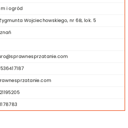
m i ogród
.Zygmunta Wojciechowskiego, nr 6B, lok. 5
znań
uro@sprawnesprzatanie.com
536417187
rawnesprzatanie.com
21195205
1178783