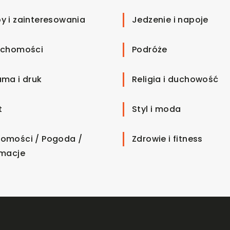
y i zainteresowania
Jedzenie i napoje
uchomości
Podróże
ama i druk
Religia i duchowość
t
Styl i moda
omości / Pogoda /
Zdrowie i fitness
rmacje