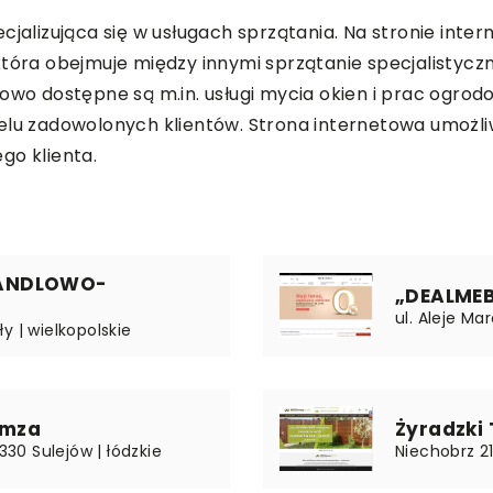
ecjalizująca się w usługach sprzątania. Na stronie int
która obejmuje między innymi sprzątanie specjalistyc
dostępne są m.in. usługi mycia okien i prac ogrodowy
elu zadowolonych klientów. Strona internetowa umożliw
go klienta.
HANDLOWO-
„DEALMEB
ul. Aleje Ma
y | wielkopolskie
amza
Żyradzki
330 Sulejów | łódzkie
Niechobrz 21