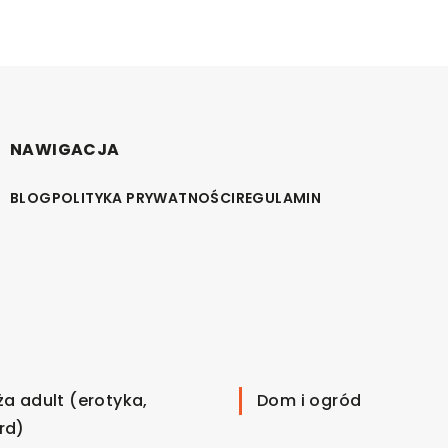
NAWIGACJA
BLOG
POLITYKA PRYWATNOŚCI
REGULAMIN
ża adult (erotyka,
Dom i ogród
rd)