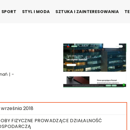
SPORT
STYL I MODA
SZTUKA I ZAINTERESOWANIA
TE
nań | -
 września 2018
OBY FIZYCZNE PROWADZĄCE DZIAŁALNOŚĆ
OSPODARCZĄ