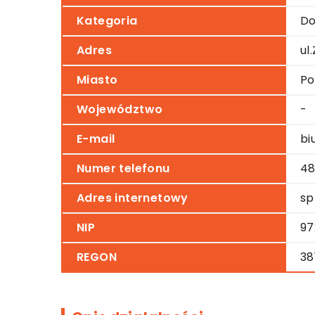
Kategoria
Do
Adres
ul
Miasto
Po
Województwo
-
E-mail
bi
Numer telefonu
48
Adres internetowy
sp
NIP
97
REGON
38