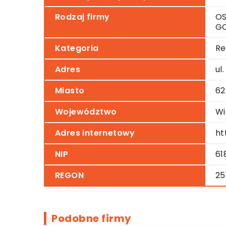
Rodzaj firmy
OS
G
Kategoria
Re
Adres
ul
Miasto
62
Województwo
Wi
Adres internetowy
ht
NIP
61
REGON
25
Podobne firmy