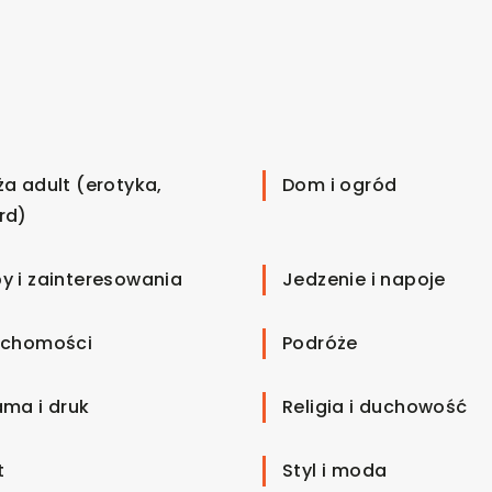
ża adult (erotyka,
Dom i ogród
rd)
y i zainteresowania
Jedzenie i napoje
uchomości
Podróże
ama i druk
Religia i duchowość
t
Styl i moda