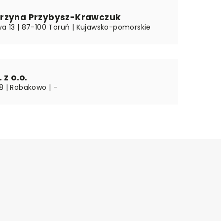
rzyna Przybysz-Krawczuk
wa 13 | 87-100 Toruń | Kujawsko-pomorskie
 z o.o.
8 | Robakowo | -