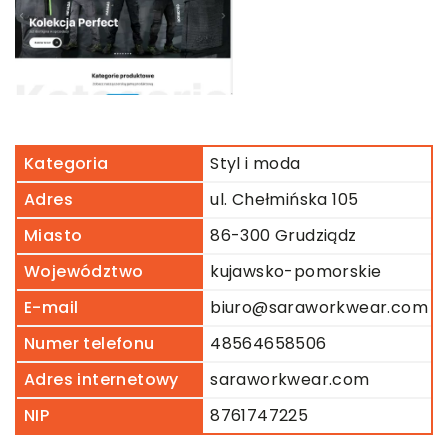
Kategoria
Styl i moda
Adres
ul. Chełmińska 105
Miasto
86-300 Grudziądz
Województwo
kujawsko-pomorskie
E-mail
biuro@saraworkwear.com
Numer telefonu
48564658506
Adres internetowy
saraworkwear.com
NIP
8761747225