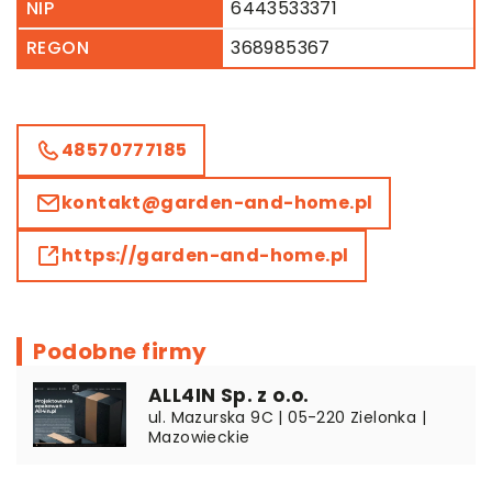
NIP
6443533371
REGON
368985367
48570777185
kontakt@garden-and-home.pl
https://garden-and-home.pl
Podobne firmy
ALL4IN Sp. z o.o.
ul. Mazurska 9C | 05-220 Zielonka |
Mazowieckie