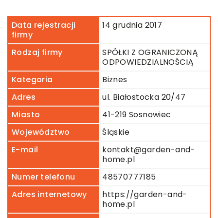
Data rejestracji
14 grudnia 2017
firmy
Rodzaj firmy
SPÓŁKI Z OGRANICZONĄ
ODPOWIEDZIALNOŚCIĄ
Kategoria
Biznes
Adres
ul. Białostocka 20/47
Miasto
41-219 Sosnowiec
Województwo
Śląskie
E-mail
kontakt@garden-and-
home.pl
Numer telefonu
48570777185
Adres internetowy
https://garden-and-
home.pl