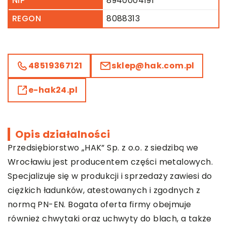
NIP
8940004191
REGON
8088313
48519367121
sklep@hak.com.pl
e-hak24.pl
Opis działalności
Przedsiębiorstwo „HAK” Sp. z o.o. z siedzibą we
Wrocławiu jest producentem części metalowych.
Specjalizuje się w produkcji i sprzedaży zawiesi do
ciężkich ładunków, atestowanych i zgodnych z
normą PN-EN. Bogata oferta firmy obejmuje
również chwytaki oraz uchwyty do blach, a także