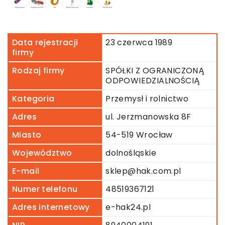
Data rejestracji
23 czerwca 1989
firmy
Rodzaj firmy
SPÓŁKI Z OGRANICZONĄ
ODPOWIEDZIALNOŚCIĄ
Kategoria
Przemysł i rolnictwo
Adres
ul. Jerzmanowska 8F
Miasto
54-519 Wrocław
Województwo
dolnośląskie
E-mail
sklep@hak.com.pl
Numer telefonu
48519367121
Adres internetowy
e-hak24.pl