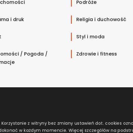
uchomości
Podróże
ama i druk
Religia i duchowość
t
Styl i moda
omości / Pogoda /
Zdrowie i fitness
rmacje
. Korzystanie z witryny bez zmiany ustawień dot. cookies o
dokonać w każdym momencie. Więcej szczegółów na podstr