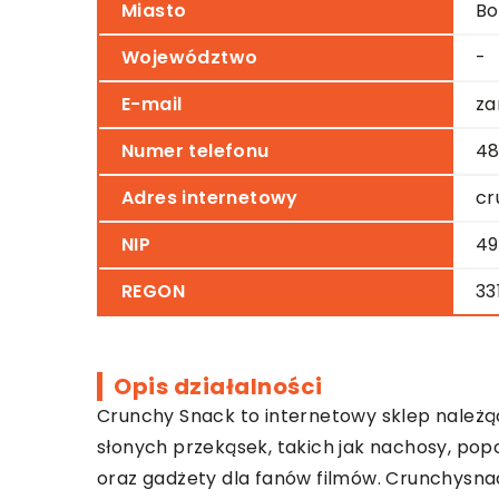
Miasto
Bo
Województwo
-
E-mail
za
Numer telefonu
48
Adres internetowy
cr
NIP
49
REGON
33
Opis działalności
Crunchy Snack to internetowy sklep należący 
słonych przekąsek, takich jak nachosy, pop
oraz gadżety dla fanów filmów. Crunchysnac