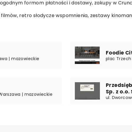
z dogodnym formom płatności i dostawy, zakupy w Cru
 filmów,
retro słodycze wspomnienia
, zestawy kinoman
Foodie C
zawa | mazowieckie
plac Trzech 
Przedsię
Sp. z o.o. 
1 Warszawa | mazowieckie
ul. Dworcow