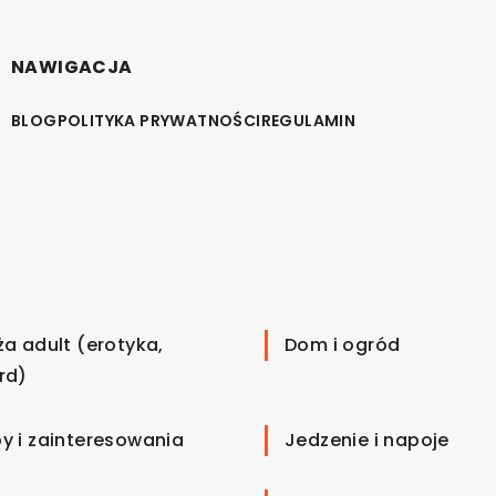
NAWIGACJA
BLOG
POLITYKA PRYWATNOŚCI
REGULAMIN
ża adult (erotyka,
Dom i ogród
rd)
y i zainteresowania
Jedzenie i napoje