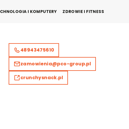
CHNOLOGIA I KOMPUTERY
ZDROWIE I FITNESS
48943475610
zamowienia@pco-group.pl
crunchysnack.pl