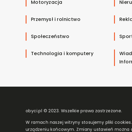
Motoryzacja
Nier
Przemysł i rolnictwo
Rekl
Społeczeństwo
Spor
Technologia i komputery
Wiad
Info
obyci.pl © 2023. Wszelkie prawa zastrzeżone.
W ramach naszej witryny stosujemy pliki cookies
urządzeniu końcowym. Zmiany ustawień można 