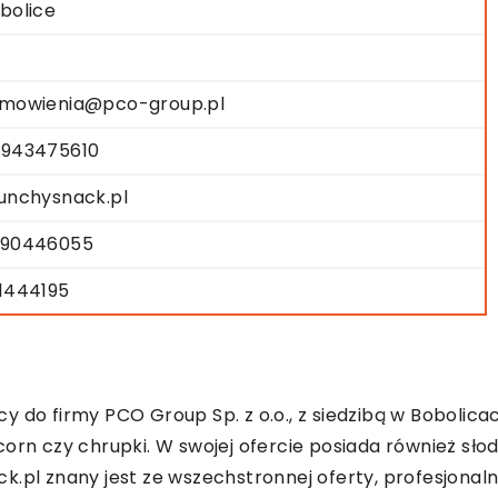
bolice
mowienia@pco-group.pl
943475610
unchysnack.pl
90446055
1444195
do firmy PCO Group Sp. z o.o., z siedzibą w Bobolicach
corn czy chrupki. W swojej ofercie posiada również sł
k.pl znany jest ze wszechstronnej oferty, profesjona