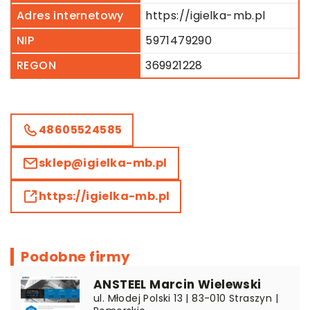
Adres internetowy
https://igielka-mb.pl
NIP
5971479290
REGON
369921228
48605524585
sklep@igielka-mb.pl
https://igielka-mb.pl
Podobne firmy
ANSTEEL Marcin Wielewski
ul. Młodej Polski 13 | 83-010 Straszyn |