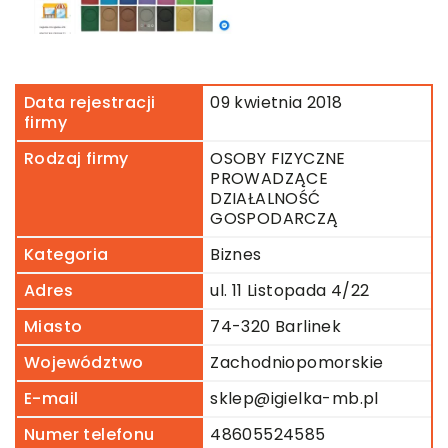
Data rejestracji
09 kwietnia 2018
firmy
Rodzaj firmy
OSOBY FIZYCZNE
PROWADZĄCE
DZIAŁALNOŚĆ
GOSPODARCZĄ
Kategoria
Biznes
Adres
ul. 11 Listopada 4/22
Miasto
74-320 Barlinek
Województwo
Zachodniopomorskie
E-mail
sklep@igielka-mb.pl
Numer telefonu
48605524585