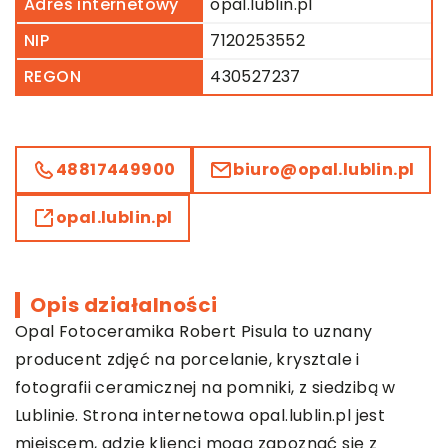
Adres internetowy
opal.lublin.pl
NIP
7120253552
REGON
430527237
48817449900
biuro@opal.lublin.pl
opal.lublin.pl
Opis działalności
Opal Fotoceramika Robert Pisula to uznany
producent zdjęć na porcelanie, krysztale i
fotografii ceramicznej na pomniki, z siedzibą w
Lublinie. Strona internetowa opal.lublin.pl jest
miejscem, gdzie klienci mogą zapoznać się z