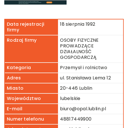
Data rejestracji
18 sierpnia 1992
firmy
Rodzaj firmy
OSOBY FIZYCZNE
PROWADZĄCE
DZIAŁALNOŚĆ
GOSPODARCZĄ
Kategoria
Przemysł i rolnictwo
Adres
ul. Stanisława Lema 12
Miasto
20-446 Lublin
Województwo
lubelskie
E-mail
biuro@opal.lublin.pl
Numer telefonu
48817449900