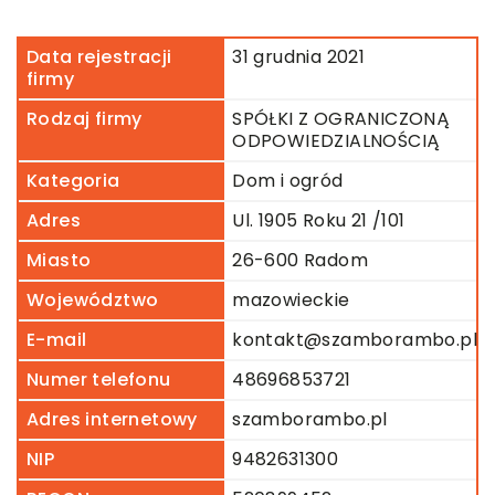
Data rejestracji
31 grudnia 2021
firmy
Rodzaj firmy
SPÓŁKI Z OGRANICZONĄ
ODPOWIEDZIALNOŚCIĄ
Kategoria
Dom i ogród
Adres
Ul. 1905 Roku 21 /101
Miasto
26-600 Radom
Województwo
mazowieckie
E-mail
kontakt@szamborambo.pl
Numer telefonu
48696853721
Adres internetowy
szamborambo.pl
NIP
9482631300