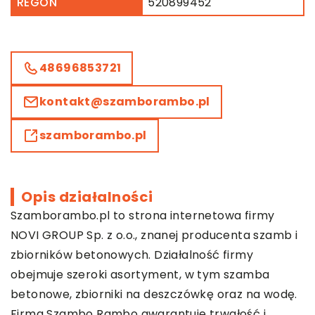
REGON
520899452
48696853721
kontakt@szamborambo.pl
szamborambo.pl
Opis działalności
Szamborambo.pl to strona internetowa firmy
NOVI GROUP Sp. z o.o., znanej producenta szamb i
zbiorników betonowych. Działalność firmy
obejmuje szeroki asortyment, w tym szamba
betonowe, zbiorniki na deszczówkę oraz na wodę.
Firma
Szambo Rambo
gwarantuje trwałość i