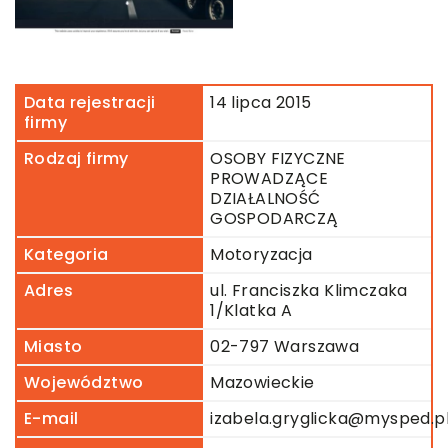
Data rejestracji
14 lipca 2015
firmy
Rodzaj firmy
OSOBY FIZYCZNE
PROWADZĄCE
DZIAŁALNOŚĆ
GOSPODARCZĄ
Kategoria
Motoryzacja
Adres
ul. Franciszka Klimczaka
1/Klatka A
Miasto
02-797 Warszawa
Województwo
Mazowieckie
E-mail
izabela.gryglicka@mysped.p