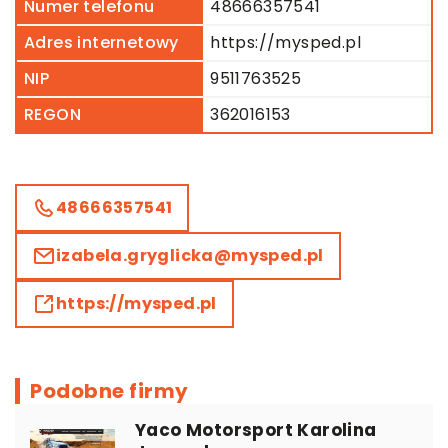
Numer telefonu
48666357541
Adres internetowy
https://mysped.pl
NIP
9511763525
REGON
362016153
48666357541
izabela.gryglicka@mysped.pl
https://mysped.pl
Podobne firmy
Yaco Motorsport Karolina