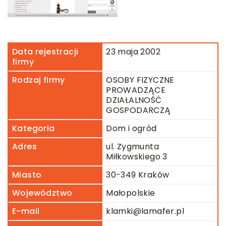
Data rejestracji
23 maja 2002
firmy
Rodzaj firmy
OSOBY FIZYCZNE
PROWADZĄCE
DZIAŁALNOŚĆ
GOSPODARCZĄ
Kategoria
Dom i ogród
Adres
ul. Zygmunta
Miłkowskiego 3
Miasto
30-349 Kraków
Województwo
Małopolskie
E-mail
klamki@lamafer.pl