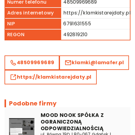
Numer telefonu
48509969689
Adres internetowy
https://klamkistarejdaty.pl
NIP
6791631555
REGON
492819210
48509969689
klamki@lamafer.pl
https://klamkistarejdaty.pl
Podobne firmy
MOOD NOOK SPÓŁKA Z
OGRANICZONĄ
ODPOWIEDZIALNOŚCIĄ
ul. Równa 19D | 80-067 Gdańsk |