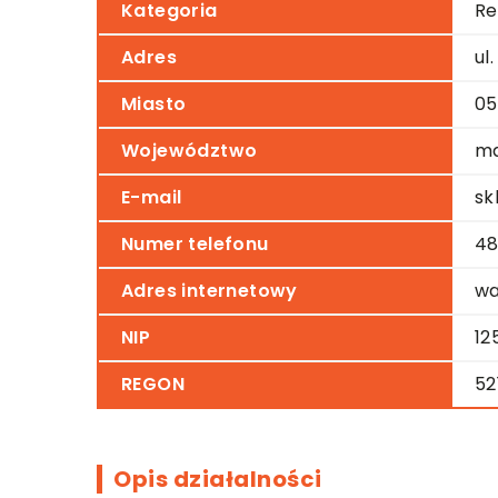
Kategoria
Re
Adres
ul
Miasto
05
Województwo
ma
E-mail
sk
Numer telefonu
48
Adres internetowy
wa
NIP
12
REGON
52
Opis działalności