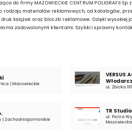
żąca do firmy MAZOWIECKIE CENTRUM POLIGRAFII Sp z o.
ego rodzaju materiałów reklamowych, od katalogów, przez
ruk książek oraz bloczki reklamowe. Dzięki wysokiej ja
eloma zadowolonymi klientami. Szybki i sprawny kontakt 
VERSUS A
ki
Włodarc
enica | Mazowieckie
ul. Żbicka 1
TR Studi
.
ul. Piotra 
in | Zachodniopomorskie
Mazowiecki