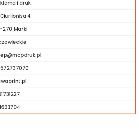
klama i druk
. Ciurlionisa 4
-270 Marki
zowieckie
lep@mcpdruk.pl
572737070
waprint.pl
51731227
1633704