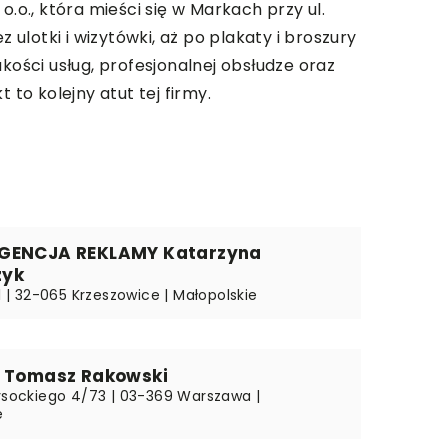
o., która mieści się w Markach przy ul.
 ulotki i wizytówki, aż po plakaty i broszury
kości usług, profesjonalnej obsłudze oraz
to kolejny atut tej firmy.
GENCJA REKLAMY Katarzyna
zyk
61 | 32-065 Krzeszowice | Małopolskie
o Tomasz Rakowski
Wysockiego 4/73 | 03-369 Warszawa |
e