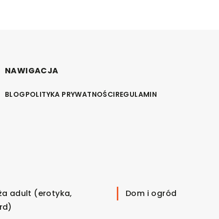
NAWIGACJA
BLOG
POLITYKA PRYWATNOŚCI
REGULAMIN
ża adult (erotyka,
Dom i ogród
rd)