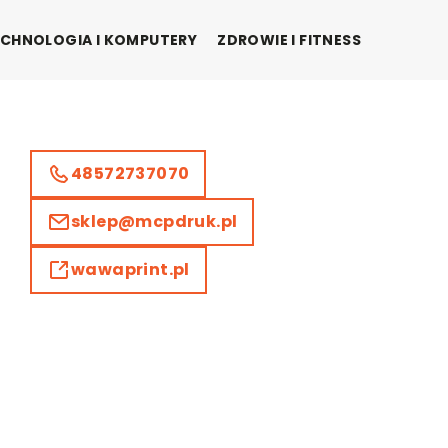
CHNOLOGIA I KOMPUTERY
ZDROWIE I FITNESS
48572737070
sklep@mcpdruk.pl
wawaprint.pl