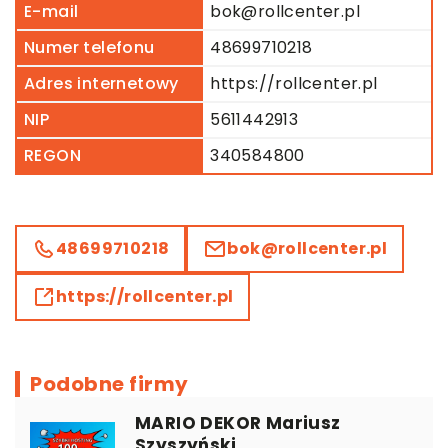
E-mail
bok@rollcenter.pl
Numer telefonu
48699710218
Adres internetowy
https://rollcenter.pl
NIP
5611442913
REGON
340584800
48699710218
bok@rollcenter.pl
https://rollcenter.pl
Podobne firmy
MARIO DEKOR Mariusz
Szyszyński