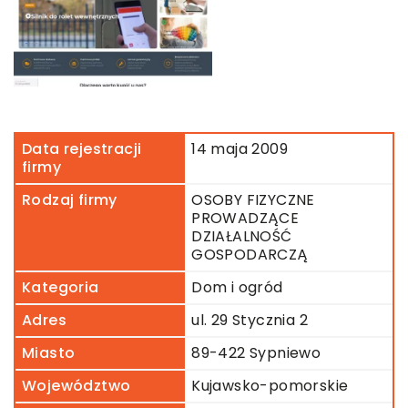
Data rejestracji
14 maja 2009
firmy
Rodzaj firmy
OSOBY FIZYCZNE
PROWADZĄCE
DZIAŁALNOŚĆ
GOSPODARCZĄ
Kategoria
Dom i ogród
Adres
ul. 29 Stycznia 2
Miasto
89-422 Sypniewo
Województwo
Kujawsko-pomorskie