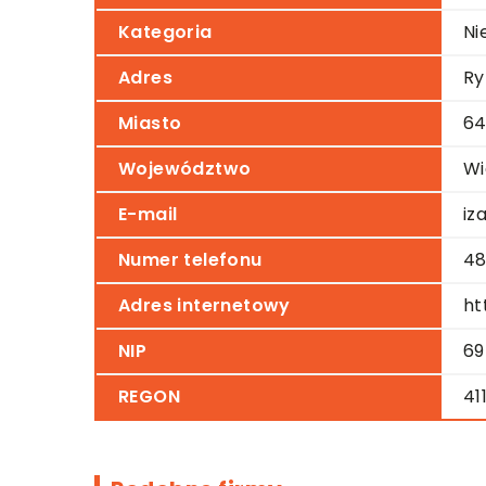
Kategoria
Ni
Adres
Ry
Miasto
64
Województwo
Wi
E-mail
iz
Numer telefonu
4
Adres internetowy
ht
NIP
69
REGON
41