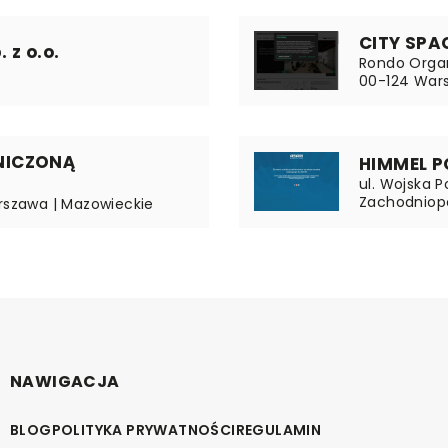
CITY SPA
 z o.o.
Rondo Organ
00-124 War
NICZONĄ
HIMMEL 
ul. Wojska P
Zachodniop
arszawa | Mazowieckie
NAWIGACJA
BLOG
POLITYKA PRYWATNOŚCI
REGULAMIN