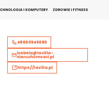
CHNOLOGIA I KOMPUTERY
ZDROWIE I FITNESS
48660545685
izabela@lavilla-
nieruchomosci.pl
https://lavilla.pl