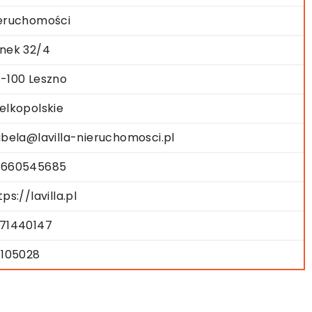
eruchomości
nek 32/4
-100 Leszno
elkopolskie
abela@lavilla-nieruchomosci.pl
8660545685
tps://lavilla.pl
71440147
1105028