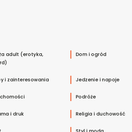
ża adult (erotyka,
Dom i ogród
rd)
y i zainteresowania
Jedzenie i napoje
uchomości
Podróże
ama i druk
Religia i duchowość
t
Styl i moda