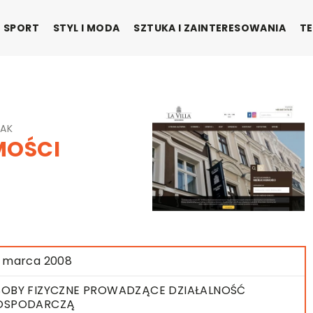
SPORT
STYL I MODA
SZTUKA I ZAINTERESOWANIA
TE
ZAK
MOŚCI
 marca 2008
OBY FIZYCZNE PROWADZĄCE DZIAŁALNOŚĆ
OSPODARCZĄ