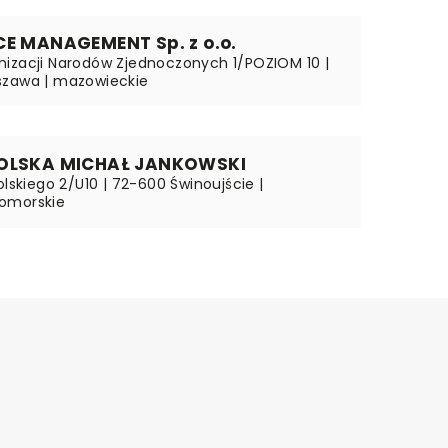
CE MANAGEMENT Sp. z o.o.
izacji Narodów Zjednoczonych 1/POZIOM 10 |
szawa | mazowieckie
POLSKA MICHAŁ JANKOWSKI
olskiego 2/U10 | 72-600 Świnoujście |
omorskie