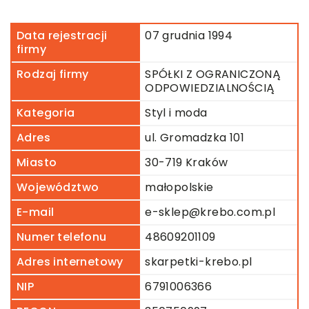
Data rejestracji
07 grudnia 1994
firmy
Rodzaj firmy
SPÓŁKI Z OGRANICZONĄ
ODPOWIEDZIALNOŚCIĄ
Kategoria
Styl i moda
Adres
ul. Gromadzka 101
Miasto
30-719 Kraków
Województwo
małopolskie
E-mail
e-sklep@krebo.com.pl
Numer telefonu
48609201109
Adres internetowy
skarpetki-krebo.pl
NIP
6791006366