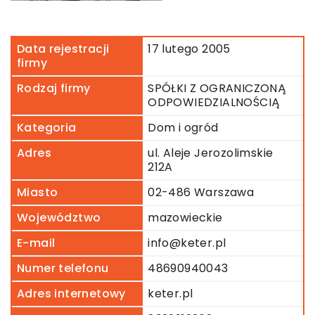
Data rejestracji
17 lutego 2005
firmy
Rodzaj firmy
SPÓŁKI Z OGRANICZONĄ
ODPOWIEDZIALNOŚCIĄ
Kategoria
Dom i ogród
Adres
ul. Aleje Jerozolimskie
212A
Miasto
02-486 Warszawa
Województwo
mazowieckie
E-mail
info@keter.pl
Numer telefonu
48690940043
Adres internetowy
keter.pl