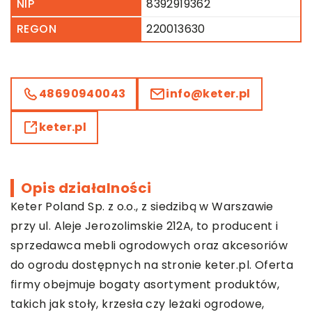
NIP
8392919362
REGON
220013630
48690940043
info@keter.pl
keter.pl
Opis działalności
Keter Poland Sp. z o.o., z siedzibą w Warszawie
przy ul. Aleje Jerozolimskie 212A, to producent i
sprzedawca mebli ogrodowych oraz akcesoriów
do ogrodu dostępnych na stronie
keter.pl
. Oferta
firmy obejmuje bogaty asortyment produktów,
takich jak stoły, krzesła czy leżaki ogrodowe,