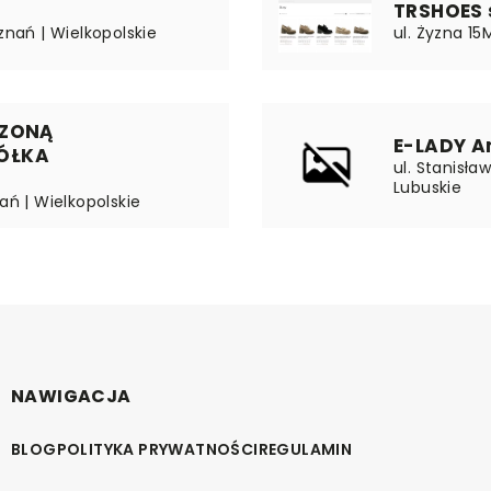
TRSHOES s
znań | Wielkopolskie
ul. Żyzna 1
CZONĄ
E-LADY A
ÓŁKA
ul. Stanisła
Lubuskie
ań | Wielkopolskie
NAWIGACJA
BLOG
POLITYKA PRYWATNOŚCI
REGULAMIN