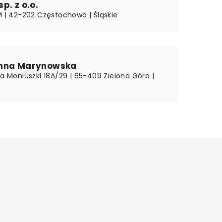
p. z o.o.
5M | 42-202 Częstochowa | Śląskie
nna Marynowska
wa Moniuszki 18A/29 | 65-409 Zielona Góra |