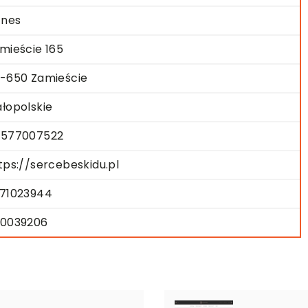
znes
mieście 165
-650 Zamieście
łopolskie
577007522
tps://sercebeskidu.pl
71023944
0039206