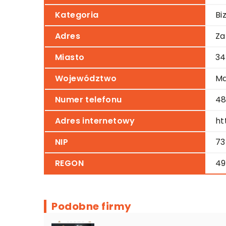
Kategoria
Bi
Adres
Za
Miasto
34
Województwo
Ma
Numer telefonu
48
Adres internetowy
ht
NIP
73
REGON
49
Podobne firmy