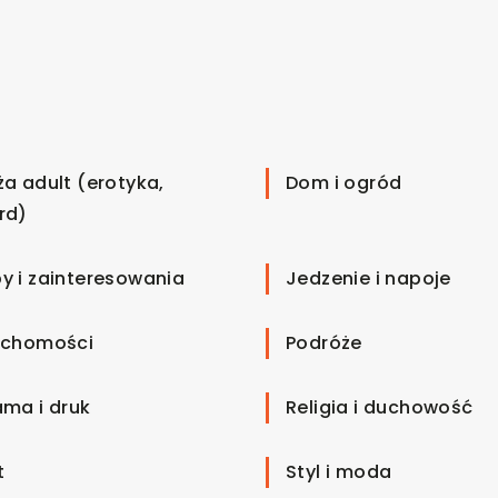
ża adult (erotyka,
Dom i ogród
rd)
y i zainteresowania
Jedzenie i napoje
uchomości
Podróże
ama i druk
Religia i duchowość
t
Styl i moda