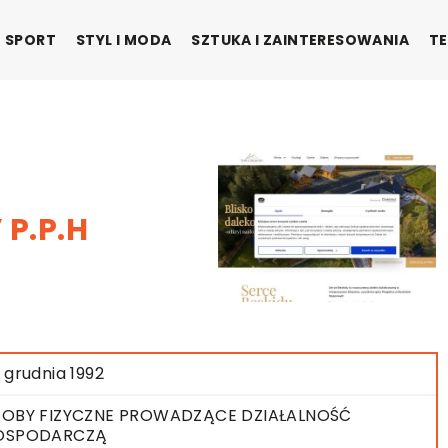
SPORT
STYL I MODA
SZTUKA I ZAINTERESOWANIA
TE
 P.P.H
 grudnia 1992
OBY FIZYCZNE PROWADZĄCE DZIAŁALNOŚĆ
OSPODARCZĄ