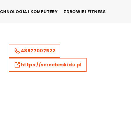
CHNOLOGIA I KOMPUTERY
ZDROWIE I FITNESS
48577007522
https://sercebeskidu.pl