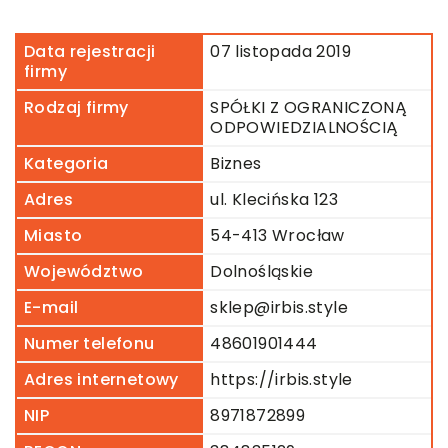
Data rejestracji
07 listopada 2019
firmy
Rodzaj firmy
SPÓŁKI Z OGRANICZONĄ
ODPOWIEDZIALNOŚCIĄ
Kategoria
Biznes
Adres
ul. Klecińska 123
Miasto
54-413 Wrocław
Województwo
Dolnośląskie
E-mail
sklep@irbis.style
Numer telefonu
48601901444
Adres internetowy
https://irbis.style
NIP
8971872899