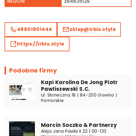
REGON
384835129
48601901444
sklep@irbis.style
https://irbis.style
Podobne firmy
Kapi Karolina De Jong Piotr
Pawliszewski S.C.
ul. Słoneczna 18 | 84-200 Gowino |
Pomorskie
Marcin Soczko & Partnerzy
Aleja Jana Pawła II 22 | 00-133