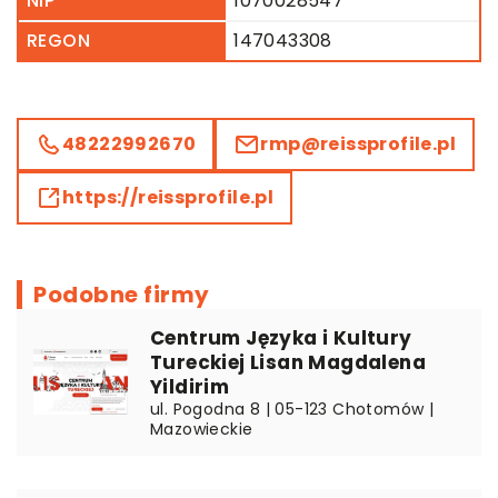
NIP
1070028547
REGON
147043308
48222992670
rmp@reissprofile.pl
https://reissprofile.pl
Podobne firmy
Centrum Języka i Kultury
Tureckiej Lisan Magdalena
Yildirim
ul. Pogodna 8 | 05-123 Chotomów |
Mazowieckie