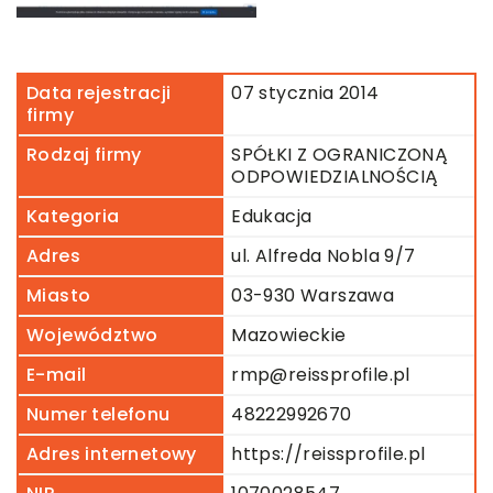
Data rejestracji
07 stycznia 2014
firmy
Rodzaj firmy
SPÓŁKI Z OGRANICZONĄ
ODPOWIEDZIALNOŚCIĄ
Kategoria
Edukacja
Adres
ul. Alfreda Nobla 9/7
Miasto
03-930 Warszawa
Województwo
Mazowieckie
E-mail
rmp@reissprofile.pl
Numer telefonu
48222992670
Adres internetowy
https://reissprofile.pl