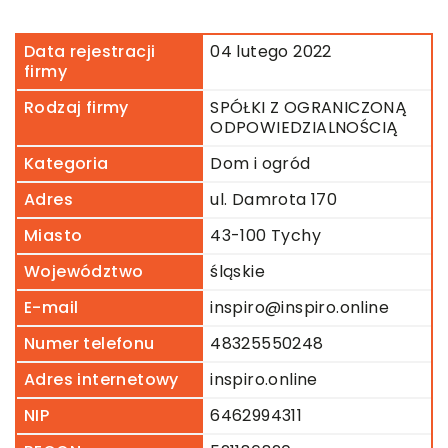
Data rejestracji
04 lutego 2022
firmy
Rodzaj firmy
SPÓŁKI Z OGRANICZONĄ
ODPOWIEDZIALNOŚCIĄ
Kategoria
Dom i ogród
Adres
ul. Damrota 170
Miasto
43-100 Tychy
Województwo
śląskie
E-mail
inspiro@inspiro.online
Numer telefonu
48325550248
Adres internetowy
inspiro.online
NIP
6462994311