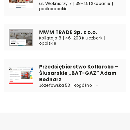
ul. Włókniarzy 7 | 39-451 Skopanie |
podkarpackie
MWM TRADE Sp. z o.o.
Kołłątaja 8 | 46-203 Kluczbork |
opolskie
Przedsiębiorstwo Kotlarsko –
Ślusarskie „BAT-GAZ” Adam
Bednarz
Józefowska 53 | Rogóźno | -