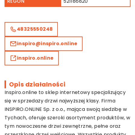
REGON
521186820
48325550248
inspiro@inspiro.online
inspiro.online
Opis działalności
Inspiro.online to sklep internetowy specjalizujący
się w sprzedaży drzwi najwyższej klasy. Firma
INSPIRO.ONLINE Sp. z o.o., mająca swoją siedzibę w
Tychach, oferuje szeroki asortyment produktów, w
tym nowoczesne drzwi zewnętrzne, pełne oraz
przeszklone drzwi wejściowe. Wszystkie produkty