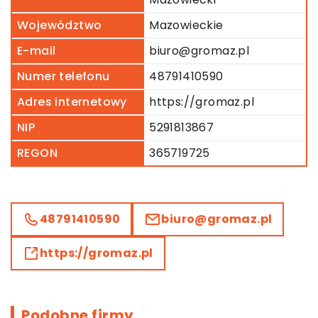
Województwo
Mazowieckie
E-mail
biuro@gromaz.pl
Numer telefonu
48791410590
Adres internetowy
https://gromaz.pl
NIP
5291813867
REGON
365719725
48791410590
biuro@gromaz.pl
https://gromaz.pl
Podobne firmy