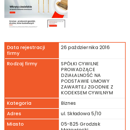
Data rejestracji
26 października 2016
firmy
Rodzaj firmy
SPÓŁKI CYWILNE
PROWADZĄCE
DZIAŁALNOŚĆ NA
PODSTAWIE UMOWY
ZAWARTEJ ZGODNIE Z
KODEKSEM CYWILNYM
Kategoria
Biznes
Adres
ul. Składowa 5/10
Miasto
05-825 Grodzisk
Mazowiecki