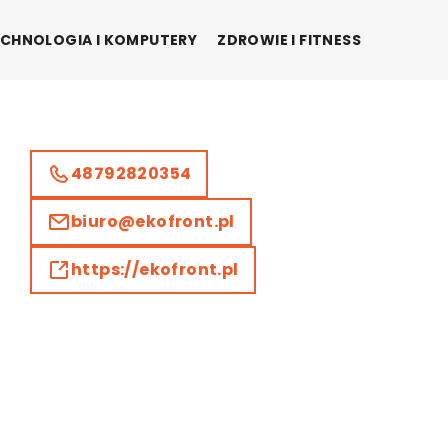
CHNOLOGIA I KOMPUTERY
ZDROWIE I FITNESS
48792820354
biuro@ekofront.pl
https://ekofront.pl