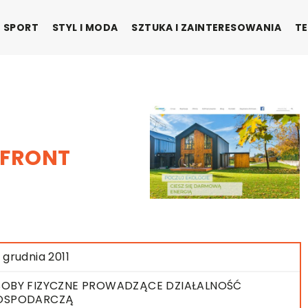
SPORT
STYL I MODA
SZTUKA I ZAINTERESOWANIA
TE
OFRONT
 grudnia 2011
OBY FIZYCZNE PROWADZĄCE DZIAŁALNOŚĆ
OSPODARCZĄ