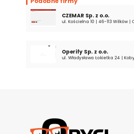
Podobne firmy
CZEMAR Sp. z o.o.
ul. Kościelna 10 | 46-113 Wilków |
Operify Sp. z o.o.
ul. Władysława Łokietka 24 | Koby