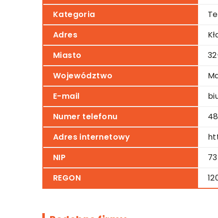
Kategoria
Te
Adres
Kł
Miasto
32
Województwo
Ma
E-mail
bi
Numer telefonu
48
Adres internetowy
ht
NIP
73
REGON
12