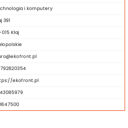
chnologia i komputery
aj 391
-015 Kłaj
łopolskie
uro@ekofront.pl
792820354
tps://ekofront.pl
43085979
0847500