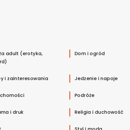
ża adult (erotyka,
Dom i ogród
rd)
y i zainteresowania
Jedzenie i napoje
uchomości
Podróże
ama i druk
Religia i duchowość
t
Styl i moda