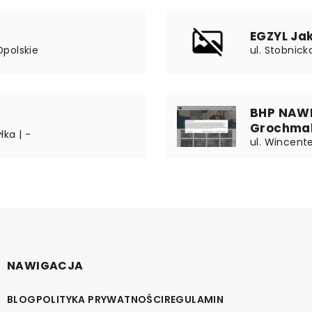
EGZYL Ja
 Opolskie
ul. Stobnick
BHP NAW
Grochma
łka | -
ul. Wincent
NAWIGACJA
BLOG
POLITYKA PRYWATNOŚCI
REGULAMIN