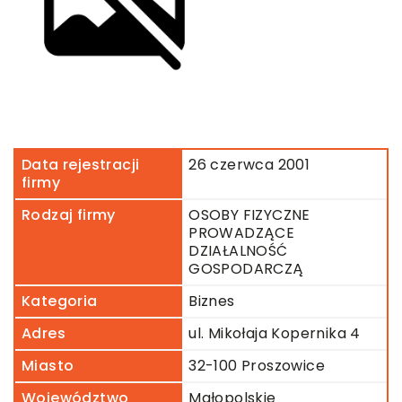
Data rejestracji
26 czerwca 2001
firmy
Rodzaj firmy
OSOBY FIZYCZNE
PROWADZĄCE
DZIAŁALNOŚĆ
GOSPODARCZĄ
Kategoria
Biznes
Adres
ul. Mikołaja Kopernika 4
Miasto
32-100 Proszowice
Województwo
Małopolskie