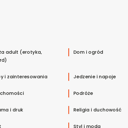
ża adult (erotyka,
Dom i ogród
rd)
y i zainteresowania
Jedzenie i napoje
uchomości
Podróże
ama i druk
Religia i duchowość
t
Styl i moda