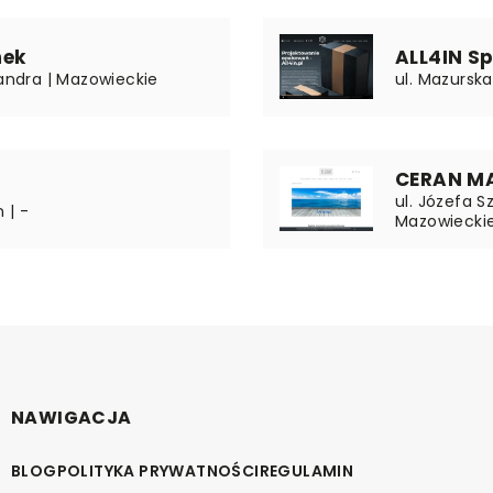
nek
ALL4IN Sp.
sandra | Mazowieckie
ul. Mazursk
CERAN M
ul. Józefa 
 | -
Mazowiecki
NAWIGACJA
BLOG
POLITYKA PRYWATNOŚCI
REGULAMIN