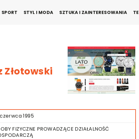
SPORT
STYL I MODA
SZTUKA I ZAINTERESOWANIA
TE
z Złotowski
 czerwca 1995
OBY FIZYCZNE PROWADZĄCE DZIAŁALNOŚĆ
OSPODARCZĄ