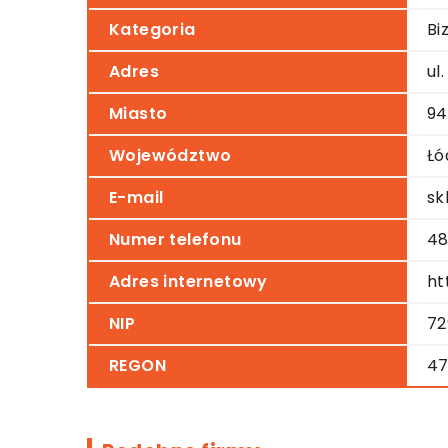
Kategoria
Bi
Adres
ul
Miasto
94
Województwo
Łó
E-mail
sk
Numer telefonu
48
Adres internetowy
ht
NIP
72
REGON
47