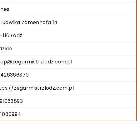
znes
. Ludwika Zamenhofa 14
-116 Łódź
dzkie
lep@zegarmistrzlodz.com.pl
426366370
tps://zegarmistrzlodz.com.pl
91063893
1080994