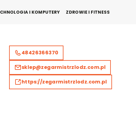
CHNOLOGIA I KOMPUTERY
ZDROWIE I FITNESS
48426366370
sklep@zegarmistrzlodz.com.pl
https://zegarmistrzlodz.com.pl