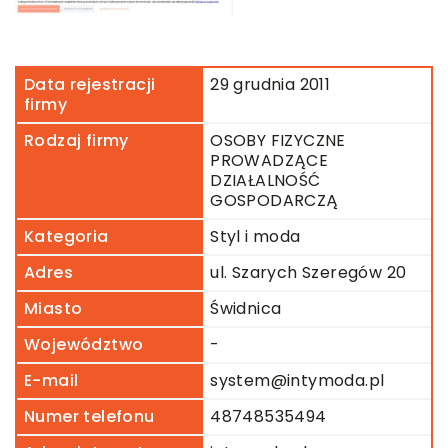
Data rejestracji
29 grudnia 2011
firmy
Rodzaj firmy
OSOBY FIZYCZNE
PROWADZĄCE
DZIAŁALNOŚĆ
GOSPODARCZĄ
Kategoria
Styl i moda
Adres
ul. Szarych Szeregów 20
Miasto
Świdnica
Województwo
-
E-mail
system@intymoda.pl
Numer telefonu
48748535494