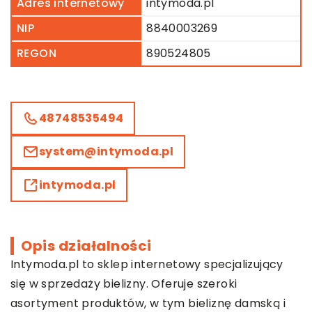
Adres internetowy
intymoda.pl
NIP
8840003269
REGON
890524805
48748535494
system@intymoda.pl
intymoda.pl
Opis działalności
Intymoda.pl to sklep internetowy specjalizujący
się w sprzedaży bielizny. Oferuje szeroki
asortyment produktów, w tym bieliznę damską i