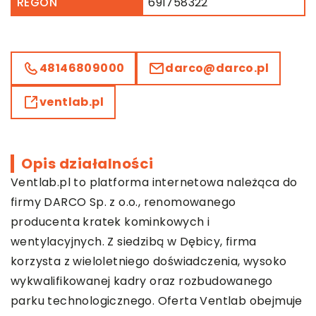
REGON
691758322
48146809000
darco@darco.pl
ventlab.pl
Opis działalności
Ventlab.pl
to platforma internetowa należąca do
firmy DARCO Sp. z o.o., renomowanego
producenta kratek kominkowych i
wentylacyjnych. Z siedzibą w Dębicy, firma
korzysta z wieloletniego doświadczenia, wysoko
wykwalifikowanej kadry oraz rozbudowanego
parku technologicznego. Oferta Ventlab obejmuje