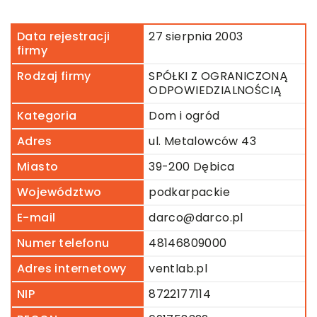
Data rejestracji
27 sierpnia 2003
firmy
Rodzaj firmy
SPÓŁKI Z OGRANICZONĄ
ODPOWIEDZIALNOŚCIĄ
Kategoria
Dom i ogród
Adres
ul. Metalowców 43
Miasto
39-200 Dębica
Województwo
podkarpackie
E-mail
darco@darco.pl
Numer telefonu
48146809000
Adres internetowy
ventlab.pl
NIP
8722177114