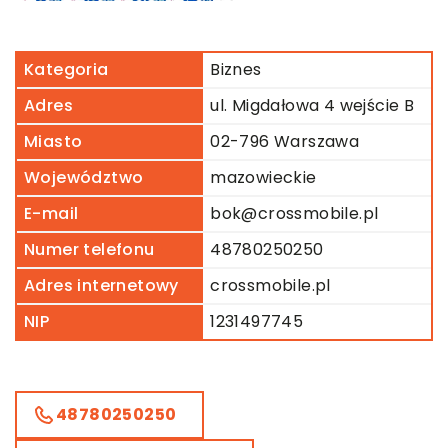
Kategoria
Biznes
Adres
ul. Migdałowa 4 wejście B
Miasto
02-796 Warszawa
Województwo
mazowieckie
E-mail
bok@crossmobile.pl
Numer telefonu
48780250250
Adres internetowy
crossmobile.pl
NIP
1231497745
48780250250