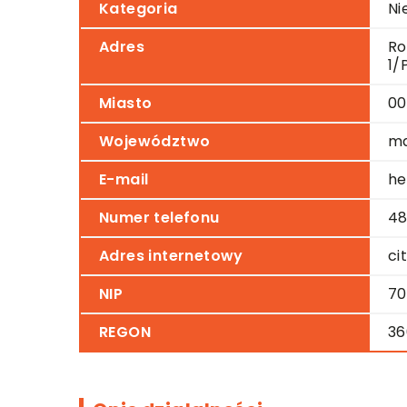
Kategoria
Ni
Adres
Ro
1/
Miasto
00
Województwo
ma
E-mail
he
Numer telefonu
48
Adres internetowy
ci
NIP
70
REGON
36