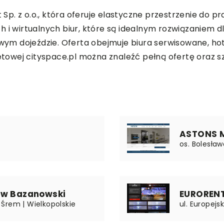
. z o.o., która oferuje elastyczne przestrzenie do pra
 i wirtualnych biur, które są idealnym rozwiązaniem d
m dojeździe. Oferta obejmuje biura serwisowane, hot-
rnetowej cityspace.pl można znaleźć pełną ofertę oraz
ASTONS M
os. Bolesła
aw Bazanowski
EUROREN
0 Śrem | Wielkopolskie
ul. Europej