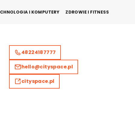
CHNOLOGIA I KOMPUTERY
ZDROWIE I FITNESS
48224187777
hello@cityspace.pl
cityspace.pl