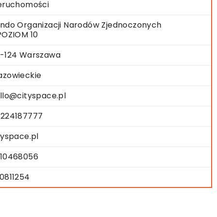
eruchomości
ndo Organizacji Narodów Zjednoczonych
POZIOM 10
-124 Warszawa
zowieckie
llo@cityspace.pl
224187777
tyspace.pl
10468056
0811254