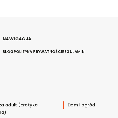
NAWIGACJA
BLOG
POLITYKA PRYWATNOŚCI
REGULAMIN
ża adult (erotyka,
Dom i ogród
rd)