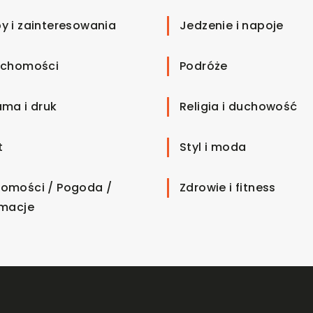
y i zainteresowania
Jedzenie i napoje
uchomości
Podróże
ama i druk
Religia i duchowość
t
Styl i moda
omości / Pogoda /
Zdrowie i fitness
rmacje