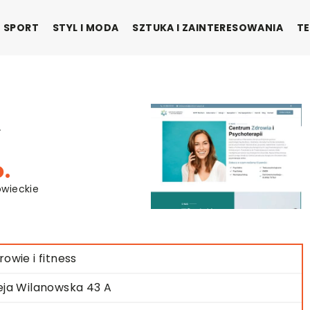
SPORT
STYL I MODA
SZTUKA I ZAINTERESOWANIA
TE
.
.
owieckie
rowie i fitness
eja Wilanowska 43 A