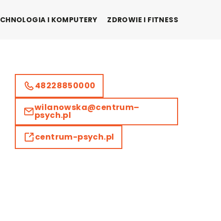
CHNOLOGIA I KOMPUTERY
ZDROWIE I FITNESS
48228850000
wilanowska@centrum–
psych.pl
centrum-psych.pl