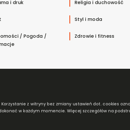
ama i druk
Religia i duchowość
t
Styl i moda
omości / Pogoda /
Zdrowie i fitness
rmacje
. Korzystanie z witryny bez zmiany ustawień dot. cookies o
dokonać w każdym momencie. Więcej szczegółów na podstr