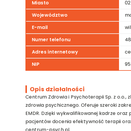
Miasto
02
Województwo
ma
E-mail
wi
Numer telefonu
48
Adres internetowy
ce
NIP
95
Opis działalności
Centrum Zdrowia i Psychoterapii
Sp. z o.o.,
zdrowia psychicznego. Oferuje szeroki zakr
EMDR. Dzięki wykwalifikowanej kadrze oraz
pacjentów docenia efektywność terapii oraz
centrum-psych.pl.