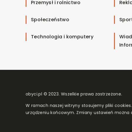
Przemysł i rolnictwo
Rekl
Społeczeństwo
Spor
Technologia i komputery
Wiad
Info
obyci.pl © 2023. Wszelkie prawa zastrzeżone.
W ramach naszej witryny stosujemy pliki cookies
urządzeniu końcowym. Zmiany ustawień można 