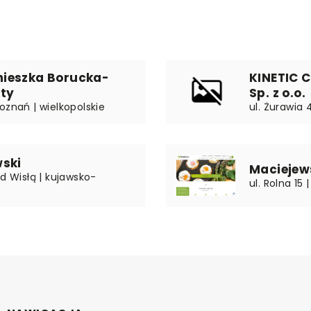
nieszka Borucka-
KINETIC 
kty
Sp. z o.o.
oznań | wielkopolskie
ul. Żurawia
wski
Maciejews
ad Wisłą | kujawsko-
ul. Rolna 15