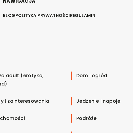
NAWIGACJA
BLOG
POLITYKA PRYWATNOŚCI
REGULAMIN
ża adult (erotyka,
Dom i ogród
rd)
y i zainteresowania
Jedzenie i napoje
uchomości
Podróże