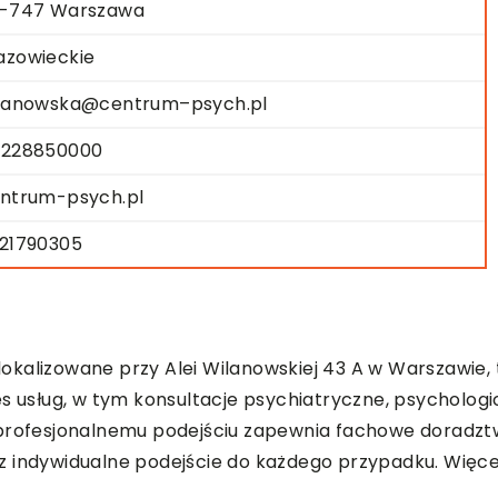
-747 Warszawa
zowieckie
lanowska@centrum–psych.pl
228850000
ntrum-psych.pl
21790305
 zlokalizowane przy Alei Wilanowskiej 43 A w Warszawi
es usług, w tym konsultacje psychiatryczne, psycholog
 profesjonalnemu podejściu zapewnia fachowe doradztw
 indywidualne podejście do każdego przypadku. Więcej