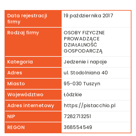
Data rejestracji
19 października 2017
firmy
Rodzaj firmy
OSOBY FIZYCZNE
PROWADZĄCE
DZIAŁALNOŚĆ
GOSPODARCZĄ
Kategoria
Jedzenie i napoje
Adres
ul. Stodolniana 40
Miasto
95-030 Tuszyn
Województwo
Łódzkie
Adres internetowy
https://pistacchio.pl
NIP
7282713251
REGON
368554549