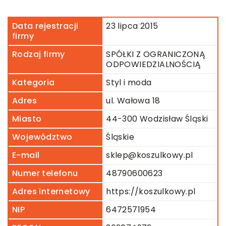
Data rejestracji
23 lipca 2015
firmy
Rodzaj firmy
SPÓŁKI Z OGRANICZONĄ
ODPOWIEDZIALNOŚCIĄ
Kategoria
Styl i moda
Adres
ul. Wałowa 18
Miasto
44-300 Wodzisław Śląski
Województwo
Śląskie
E-mail
sklep@koszulkowy.pl
Numer telefonu
48790600623
Adres internetowy
https://koszulkowy.pl
NIP
6472571954