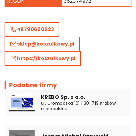
REGON
362074972
48790600623
sklep@koszulkowy.pl
https://koszulkowy.pl
Podobne firmy
KREBO Sp. z o.o.
ul. Gromadzka 101 | 30-719 Kraków |
małopolskie